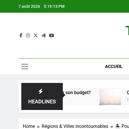
Skip
7 août 2026
5:19:14 PM
to
content
ACCUEIL
ecté sans exploser son budget?
Quand partir e
1 An Ago
HEADLINES
Home
Régions & Villes incontournables
🏝 Pou