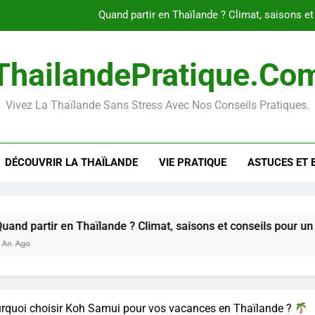
Le guide ultime des massages
Les visas pour la Thaïlande en 20
ThailandePratique.co
Internet en Thaïlande : Comment rest
Vivez La Thaïlande Sans Stress Avec Nos Conseils Pratiques.
Quand partir en Thaïlande ? Climat, saisons et
Le guide ultime des massages
DÉCOUVRIR LA THAÏLANDE
VIE PRATIQUE
ASTUCES ET 
Les visas pour la Thaïlande en 20
n Thaïlande ? Climat, saisons et conseils pour un voyage parfa
rquoi choisir Koh Samui pour vos vacances en Thaïlande ?