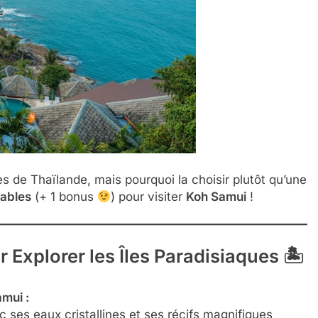
es de Thaïlande, mais pourquoi la choisir plutôt qu’une
nables
(+ 1 bonus
) pour visiter
Koh Samui
!
Explorer les Îles Paradisiaques 🏝
mui :
c ses eaux cristallines et ses récifs magnifiques