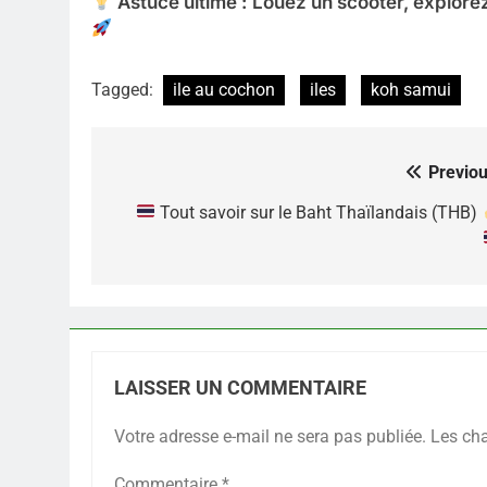
Astuce ultime :
Louez un scooter, explorez 
Tagged:
ile au cochon
iles
koh samui
Previou
Navigation
de
Tout savoir sur le Baht Thaïlandais (THB)
l’article
LAISSER UN COMMENTAIRE
Votre adresse e-mail ne sera pas publiée.
Les ch
Commentaire
*