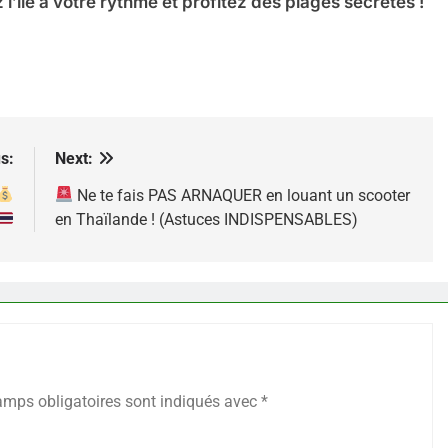
l’île à votre rythme et profitez des plages secrètes !
s:
Next:
Ne te fais PAS ARNAQUER en louant un scooter
en Thaïlande ! (Astuces INDISPENSABLES)
amps obligatoires sont indiqués avec
*