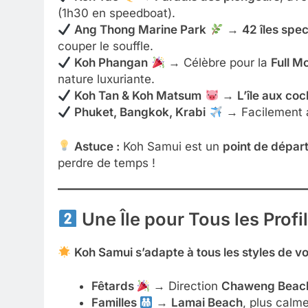
(1h30 en speedboat).
Ang Thong Marine Park
→
42 îles spe
couper le souffle.
Koh Phangan
→ Célèbre pour la
Full M
nature luxuriante.
Koh Tan & Koh Matsum
→
L’île aux co
Phuket, Bangkok, Krabi
→ Facilement a
Astuce :
Koh Samui est un
point de départ
perdre de temps !
Une Île pour Tous les Prof
Koh Samui s’adapte à tous les styles de v
Fêtards
→ Direction
Chaweng Beac
Familles
→
Lamai Beach
, plus calm