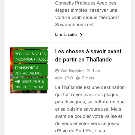
Conseils Pratiques Avec ces
CLIMAT & SAISON
IDÉALE
étapes simples, réserver une
voiture Grab depuis l’aéroport
CULTURE &
TRADITIONS
Suvarnabhumi est…
DIVERS
Lire la suite
GASTRONOMIE
THAÏLANDAISE
Les choses à savoir avant
RÉGIONS & VILLES
de partir en Thaïlande
INCONTOURNABLES
TRANSPORT &
Wat Exploter
1 an
DÉPLACEMENTS
ago
0
7 mins
VIE NOCTURNE &
La Thaïlande est une destination
DIVERTISSEMENT
qui fait rêver avec ses plages
paradisiaques, sa culture unique
et sa cuisine savoureuse. Mais
avant de boucler votre valise et
de vous envoler vers ce joyau
d’Asie du Sud-Est, il y a