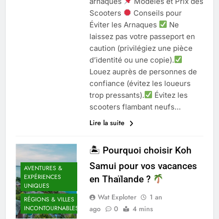
arnaques
Modèles et Prix des
Scooters
Conseils pour
Éviter les Arnaques
Ne
laissez pas votre passeport en
caution (privilégiez une pièce
d’identité ou une copie).
Louez auprès de personnes de
confiance (évitez les loueurs
trop pressants).
Évitez les
scooters flambant neufs…
Lire la suite
🏝 Pourquoi choisir Koh
Samui pour vos vacances
AVENTURES &
EXPÉRIENCES
en Thaïlande ?
UNIQUES
Wat Exploter
1 an
RÉGIONS & VILLES
ago
0
4 mins
INCONTOURNABLES