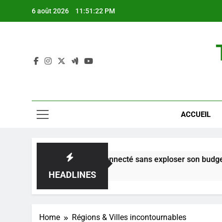
Skip
6 août 2026
11:51:23 PM
to
content
ACCUEIL
de : Comment rester connecté sans exploser son budget?
HEADLINES
Home
Régions & Villes incontournables