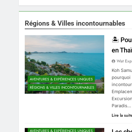
Régions & Villes incontournables
🏝 Pou
en Tha
Wat Exp
Koh Samui
pourquoi 
AVENTURES & EXPÉRIENCES UNIQUES
incontour
RÉGIONS & VILLES INCONTOURNABLES
Emplaceme
Excursion
Paradis…
Lire la sui
ARNAQUES & SÉCURITÉ
Les cho
AVENTURES & EXPÉRIENCES UNIQUES