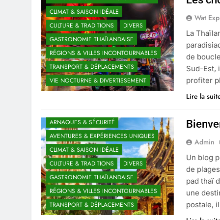
CLIMAT & SAISON IDÉALE
Wat Exp
CULTURE & TRADITIONS
DIVERS
La Thaïla
GASTRONOMIE THAÏLANDAISE
paradisia
RÉGIONS & VILLES INCONTOURNABLES
de boucle
TRANSPORT & DÉPLACEMENTS
Sud-Est, 
profiter 
VIE NOCTURNE & DIVERTISSEMENT
Lire la sui
Bienve
ARNAQUES & SÉCURITÉ
AVENTURES & EXPÉRIENCES UNIQUES
Admin
CLIMAT & SAISON IDÉALE
Un blog p
CULTURE & TRADITIONS
DIVERS
de plage
GASTRONOMIE THAÏLANDAISE
pad thaï 
RÉGIONS & VILLES INCONTOURNABLES
une desti
postale, i
TRANSPORT & DÉPLACEMENTS