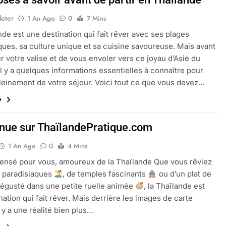
loter
1 An Ago
0
7 Mins
nde est une destination qui fait rêver avec ses plages
ques, sa culture unique et sa cuisine savoureuse. Mais avant
r votre valise et de vous envoler vers ce joyau d’Asie du
il y a quelques informations essentielles à connaître pour
pleinement de votre séjour. Voici tout ce que vous devez…
te
nue sur ThaïlandePratique.com
1 An Ago
0
4 Mins
ensé pour vous, amoureux de la Thaïlande Que vous rêviez
s paradisiaques
, de temples fascinants
ou d’un plat de
dégusté dans une petite ruelle animée
, la Thaïlande est
nation qui fait rêver. Mais derrière les images de carte
l y a une réalité bien plus…