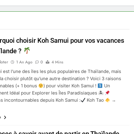
rquoi choisir Koh Samui pour vos vacances
ïlande ?
loter
1 An Ago
0
4 Mins
 est l’une des îles les plus populaires de Thaïlande, mais
la choisir plutôt qu’une autre destination ? Voici 3 raisons
nables (+ 1 bonus
) pour visiter Koh Samui !
Un
nt Idéal pour Explorer les Îles Paradisiaques 🏝
s incontournables depuis Koh Samui :
Koh Tao
→
te
ses à savoir avant de partir en Thaïlande