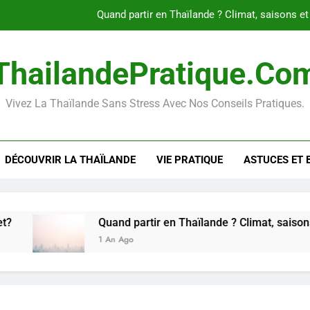
Quand partir en Thaïlande ? Climat, saisons et
Le guide ultime des massages
ThailandePratique.co
Les visas pour la Thaïlande en 20
Vivez La Thaïlande Sans Stress Avec Nos Conseils Pratiques.
Internet en Thaïlande : Comment rest
Quand partir en Thaïlande ? Climat, saisons et
DÉCOUVRIR LA THAÏLANDE
VIE PRATIQUE
ASTUCES ET 
Le guide ultime des massages
Les visas pour la Thaïlande en 20
Quand partir en Thaïlande ? Climat, saisons et con
1 An Ago