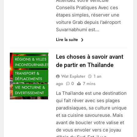
Attendez Votre Véhicule
UNIQUES
Conseils Pratiques Avec ces
CLIMAT & SAISON
IDÉALE
étapes simples, réserver une
voiture Grab depuis l’aéroport
CULTURE &
TRADITIONS
Suvarnabhumi est…
DIVERS
Lire la suite
GASTRONOMIE
THAÏLANDAISE
Les choses à savoir avant
RÉGIONS & VILLES
de partir en Thaïlande
INCONTOURNABLES
TRANSPORT &
Wat Exploter
1 an
DÉPLACEMENTS
ago
0
7 mins
VIE NOCTURNE &
La Thaïlande est une destination
DIVERTISSEMENT
qui fait rêver avec ses plages
paradisiaques, sa culture unique
et sa cuisine savoureuse. Mais
avant de boucler votre valise et
de vous envoler vers ce joyau
ARNAQUES &