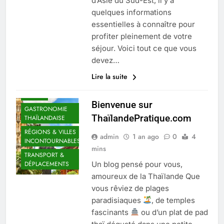
d’Asie du Sud-Est, il y a
SÉCURITÉ
quelques informations
AVENTURES &
essentielles à connaître pour
EXPÉRIENCES
UNIQUES
profiter pleinement de votre
séjour. Voici tout ce que vous
CLIMAT & SAISON
IDÉALE
devez…
CULTURE &
Lire la suite
TRADITIONS
DIVERS
Bienvenue sur
GASTRONOMIE
ThaïlandePratique.com
THAÏLANDAISE
RÉGIONS & VILLES
admin
1 an ago
0
4
INCONTOURNABLES
mins
TRANSPORT &
Un blog pensé pour vous,
DÉPLACEMENTS
amoureux de la Thaïlande Que
vous rêviez de plages
paradisiaques
, de temples
fascinants
ou d’un plat de pad