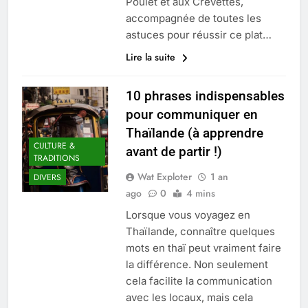
Poulet et aux Crevettes,
accompagnée de toutes les
astuces pour réussir ce plat…
Lire la suite
10 phrases indispensables
pour communiquer en
Thaïlande (à apprendre
CULTURE &
avant de partir !)
TRADITIONS
Wat Exploter
1 an
DIVERS
ago
0
4 mins
Lorsque vous voyagez en
Thaïlande, connaître quelques
mots en thaï peut vraiment faire
la différence. Non seulement
cela facilite la communication
avec les locaux, mais cela