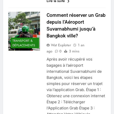
Lire la suite
Comment réserver un Grab
depuis l’Aéroport
Suvarnabhumi jusqu’à
Bangkok ville?
TRANSPORT &
Wat Exploter
1 an
DÉPLACEMENTS
ago
0
3 mins
Après avoir récupéré vos
bagages à l’aéroport
international Suvarnabhumi de
Bangkok, voici les étapes
simples pour réserver un trajet
via l’application Grab. Étape 1 :
ARNAQUES &
Obtenez une connexion internet
SÉCURITÉ
Étape 2 : Télécharger
AVENTURES &
l’Application Grab Étape 3 :
EXPÉRIENCES