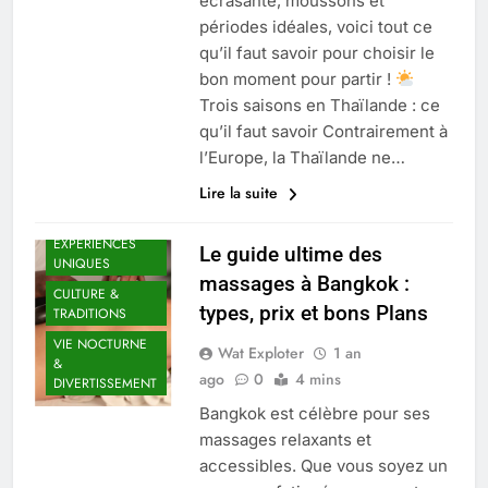
écrasante, moussons et
périodes idéales, voici tout ce
qu’il faut savoir pour choisir le
bon moment pour partir !
Trois saisons en Thaïlande : ce
qu’il faut savoir Contrairement à
l’Europe, la Thaïlande ne…
Lire la suite
AVENTURES &
EXPÉRIENCES
Le guide ultime des
UNIQUES
massages à Bangkok :
CULTURE &
types, prix et bons Plans
TRADITIONS
VIE NOCTURNE
Wat Exploter
1 an
&
ago
0
4 mins
DIVERTISSEMENT
Bangkok est célèbre pour ses
massages relaxants et
accessibles. Que vous soyez un