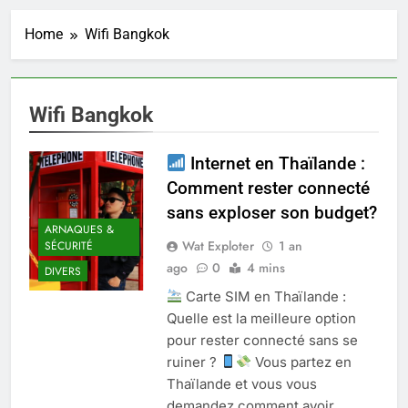
Home
Wifi Bangkok
Wifi Bangkok
Internet en Thaïlande :
Comment rester connecté
sans exploser son budget?
ARNAQUES &
Wat Exploter
1 an
SÉCURITÉ
ago
0
4 mins
DIVERS
Carte SIM en Thaïlande :
Quelle est la meilleure option
pour rester connecté sans se
ruiner ?
Vous partez en
Thaïlande et vous vous
demandez comment avoir